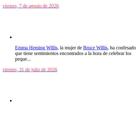
viernes, 7 de agosto de 2026
La culpa es algo que siempre llevo conmigo: La
mujer de Bruce Willis se sincera
Emma Heming Willis
, la mujer de
Bruce Willis
, ha confesado
que tiene sentimientos encontrados a la hora de celebrar los
peque...
viernes, 31 de julio de 2026
El hype es real: Spider-Man: Brand New Day es lo
mejor que ha hecho Marvel en años
El regreso triunfal del superhéroe arácnido es una película
emocionante, desgarradora y espectacular, que hará las
delicias de los fans.
En la industria cinematográfica actual, cinco años es una
eter...