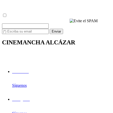
nuestros emails, de la misma manera.
(*) He leído y acepto la
política de privacidad
(*) Escriba los caracteres siguientes
Enviar
CINEMANCHA ALCÁZAR
Avda. de los Institutos, 1
13600 - Alcázar de San Juan (Ciudad Real)
Facebook
Síguenos
Instagram