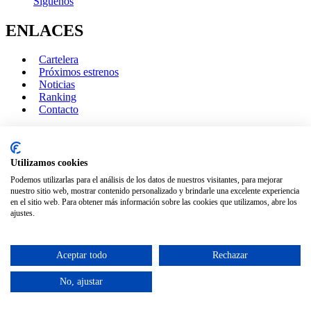
Síguenos
ENLACES
Cartelera
Próximos estrenos
Noticias
Ranking
Contacto
LEGAL
Utilizamos cookies
Aviso Legal
Podemos utilizarlas para el análisis de los datos de nuestros visitantes, para mejorar
Política de Privacidad
nuestro sitio web, mostrar contenido personalizado y brindarle una excelente experiencia
Política de Cookies
en el sitio web. Para obtener más información sobre las cookies que utilizamos, abre los
ajustes.
Diseño y Desarrollo en 2025 por:
Centro Tecnológico Alcázar
Aceptar todo
Rechazar
No, ajustar
CINEMANCHA